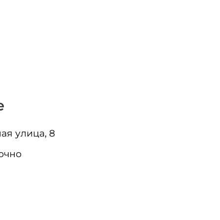
е
ая улица, 8
очно