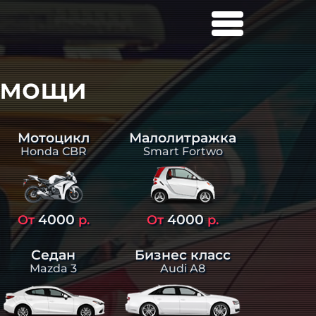
омощи
Малолитражка
Мотоцикл
Smart Fortwo
Honda CBR
4000
4000
От
р.
От
р.
Седан
Бизнес класс
Mazda 3
Audi A8