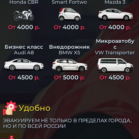
Smart Fortwo
Mazda 3
Honda CBR
4000
4000
4000
От
р.
От
р.
От
р.
Микроавтобу
Бизнес класс
Внедорожник
с
Audi A8
BMW X5
VW Transporter
4500
5000
4500
От
р.
От
р.
От
р.
Удобно
ЭВАКУИРУЕМ НЕ ТОЛЬКО В ПРЕДЕЛАХ ГОРОДА,
НО И ПО ВСЕЙ РОССИИ