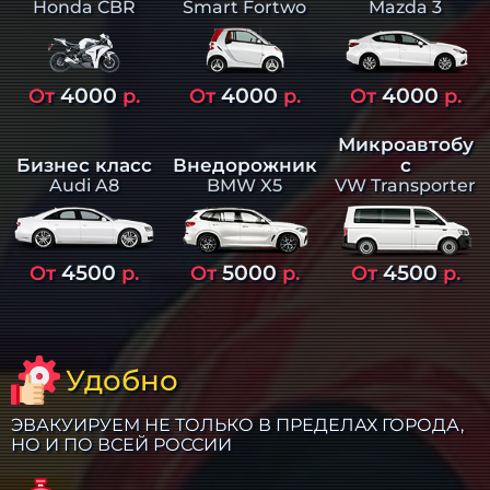
Smart Fortwo
Mazda 3
Honda CBR
4000
4000
4000
От
р.
От
р.
От
р.
Микроавтобу
Бизнес класс
Внедорожник
с
Audi A8
BMW X5
VW Transporter
4500
5000
4500
От
р.
От
р.
От
р.
Удобно
ЭВАКУИРУЕМ НЕ ТОЛЬКО В ПРЕДЕЛАХ ГОРОДА,
НО И ПО ВСЕЙ РОССИИ