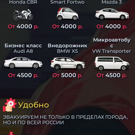
Smart Fortwo
Mazda 3
Honda CBR
4000
4000
4000
От
р.
От
р.
От
р.
Микроавтобу
Бизнес класс
Внедорожник
с
Audi A8
BMW X5
VW Transporter
4500
5000
4500
От
р.
От
р.
От
р.
Удобно
ЭВАКУИРУЕМ НЕ ТОЛЬКО В ПРЕДЕЛАХ ГОРОДА,
НО И ПО ВСЕЙ РОССИИ