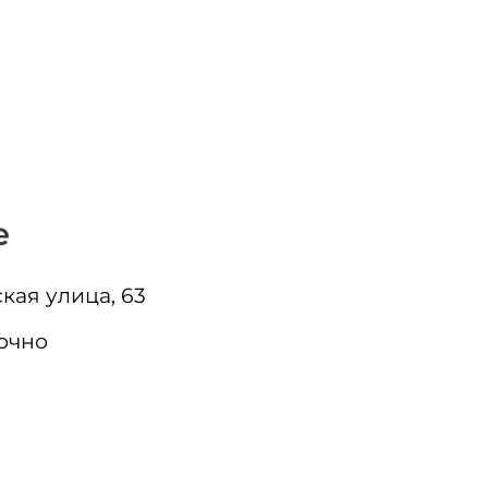
е
кая улица, 63
очно