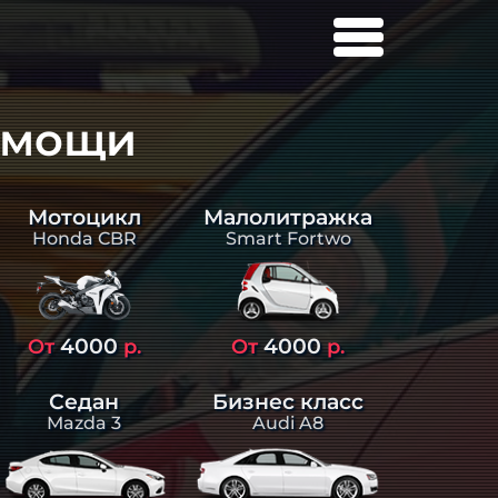
омощи
Малолитражка
Мотоцикл
Smart Fortwo
Honda CBR
4000
4000
От
р.
От
р.
Седан
Бизнес класс
Mazda 3
Audi A8